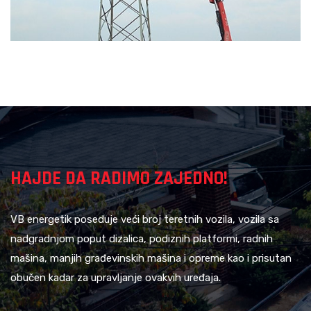
HAJDE DA RADIMO ZAJEDNO!
VB energetik poseduje veći broj teretnih vozila, vozila sa
nadgradnjom poput dizalica, podiznih platformi, radnih
mašina, manjih građevinskih mašina i opreme kao i prisutan
obučen kadar za upravljanje ovakvih uređaja.