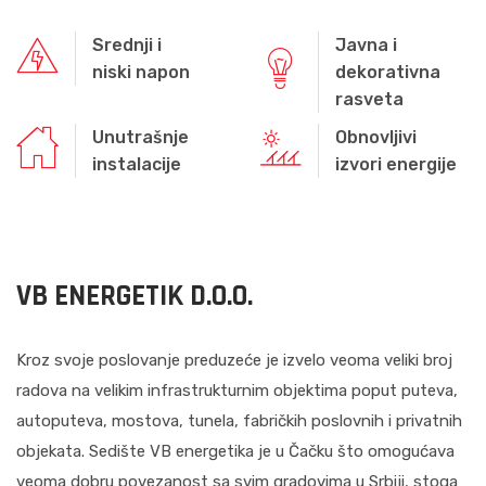
Srednji i
Javna i
niski napon
dekorativna
rasveta
Unutrašnje
Obnovljivi
instalacije
izvori energije
VB ENERGETIK D.O.O.
Kroz svoje poslovanje preduzeće je izvelo veoma veliki broj
radova na velikim infrastrukturnim objektima poput puteva,
autoputeva, mostova, tunela, fabričkih poslovnih i privatnih
objekata. Sedište VB energetika je u Čačku što omogućava
veoma dobru povezanost sa svim gradovima u Srbiji, stoga