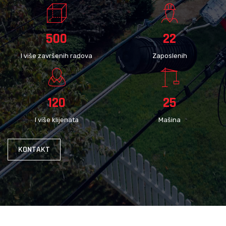
500
22
I više završenih radova
Zaposlenih
120
25
I više klijenata
Mašina
KONTAKT