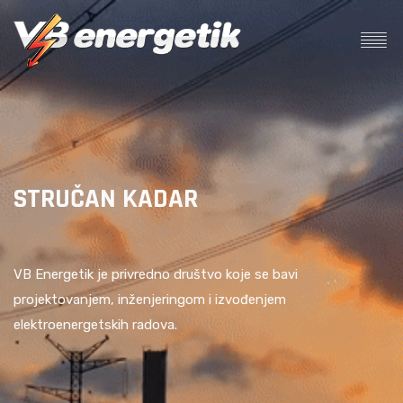
STRUČAN KADAR
O
3
VB Energetik je privredno društvo koje se bavi
projektovanjem, inženjeringom i izvođenjem
elektroenergetskih radova.