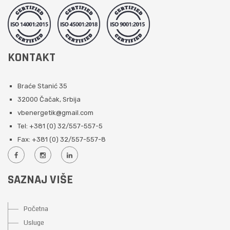
KONTAKT
Braće Stanić 35
32000 Čačak, Srbija
vbenergetik@gmail.com
Tel: +381 (0) 32/557-557-5
Fax: +381 (0) 32/557-557-8
SAZNAJ VIŠE
Početna
Usluge