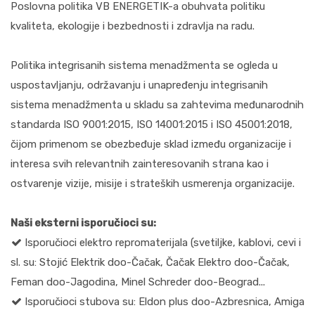
Poslovna politika VB ENERGETIK-a obuhvata politiku
kvaliteta, ekologije i bezbednosti i zdravlja na radu.
Politika integrisanih sistema menadžmenta se ogleda u
uspostavljanju, održavanju i unapređenju integrisanih
sistema menadžmenta u skladu sa zahtevima međunarodnih
standarda ISO 9001:2015, ISO 14001:2015 i ISO 45001:2018,
čijom primenom se obezbeđuje sklad između organizacije i
interesa svih relevantnih zainteresovanih strana kao i
ostvarenje vizije, misije i strateških usmerenja organizacije.
Naši eksterni isporučioci su:
Isporučioci elektro repromaterijala (svetiljke, kablovi, cevi i
sl. su: Stojić Elektrik doo-Čačak, Čačak Elektro doo-Čačak,
Feman doo-Jagodina, Minel Schreder doo-Beograd...
Isporučioci stubova su: Eldon plus doo-Azbresnica, Amiga