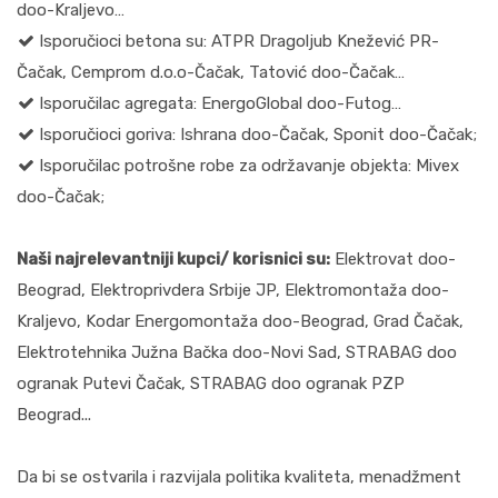
doo-Kraljevo…
Isporučioci betona su: ATPR Dragoljub Knežević PR-
Čačak, Cemprom d.o.o-Čačak, Tatović doo-Čačak…
Isporučilac agregata: EnergoGlobal doo-Futog…
Isporučioci goriva: Ishrana doo-Čačak, Sponit doo-Čačak;
Isporučilac potrošne robe za održavanje objekta: Mivex
doo-Čačak;
Naši najrelevantniji kupci/ korisnici su:
Elektrovat doo-
Beograd, Elektroprivdera Srbije JP, Elektromontaža doo-
Kraljevo, Kodar Energomontaža doo-Beograd, Grad Čačak,
Elektrotehnika Južna Bačka doo-Novi Sad, STRABAG doo
ogranak Putevi Čačak, STRABAG doo ogranak PZP
Beograd...
Da bi se ostvarila i razvijala politika kvaliteta, menadžment