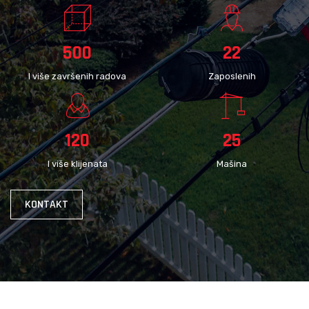
500
22
I više završenih radova
Zaposlenih
120
25
I više klijenata
Mašina
KONTAKT