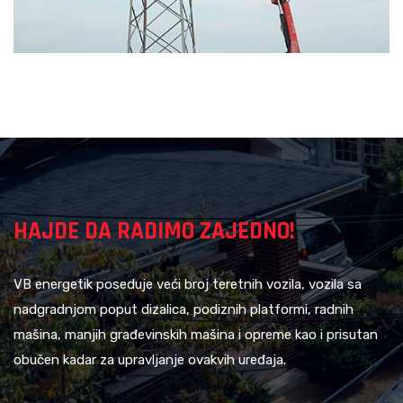
HAJDE DA RADIMO ZAJEDNO!
VB energetik poseduje veći broj teretnih vozila, vozila sa
nadgradnjom poput dizalica, podiznih platformi, radnih
mašina, manjih građevinskih mašina i opreme kao i prisutan
obučen kadar za upravljanje ovakvih uređaja.