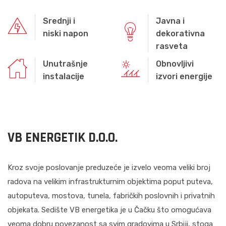
Srednji i
Javna i
niski napon
dekorativna
rasveta
Unutrašnje
Obnovljivi
instalacije
izvori energije
VB ENERGETIK D.O.O.
Kroz svoje poslovanje preduzeće je izvelo veoma veliki broj
radova na velikim infrastrukturnim objektima poput puteva,
autoputeva, mostova, tunela, fabričkih poslovnih i privatnih
objekata. Sedište VB energetika je u Čačku što omogućava
veoma dobru povezanost sa svim gradovima u Srbiji, stoga