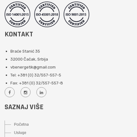
KONTAKT
Braće Stanić 35
32000 Čačak, Srbija
vbenergetik@gmail.com
Tel: +381 (0) 32/557-557-5
Fax: +381 (0) 32/557-557-8
SAZNAJ VIŠE
Početna
Usluge