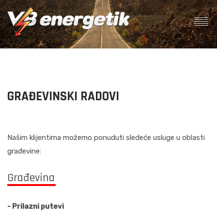
GRAĐEVINSKI RADOVI
Našim klijentima možemo ponuduti sledeće usluge u oblasti
građevine:
Građevina
- Prilazni putevi