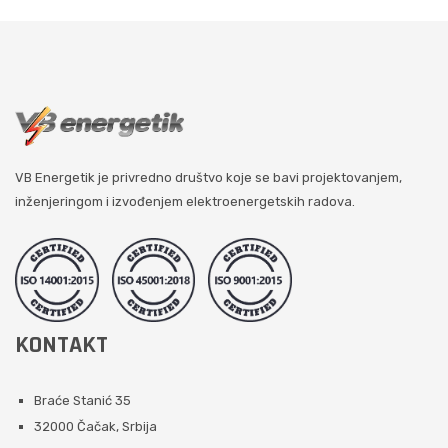
VB Energetik je privredno društvo koje se bavi projektovanjem,
inženjeringom i izvođenjem elektroenergetskih radova.
KONTAKT
Braće Stanić 35
32000 Čačak, Srbija