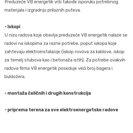
Preduzeće VB energetik vrši takođe isporuku potrebnog
materijala i izgradnju prilaznih puteva.
- Iskopi
U nizu radova koje obavlja preduzeće VB energetik nalaze se
radovi na iskopima za razne potrebe, poput iskopa koje
zahtevaju elektroinstalacije (iskop rovova za kablove, iskop
za temelj stubova kao i betonaža istih). Za potrebe ovakvih
radova firma VB energetik poseduje veći broj bagera i
buldožera.
- montaža čeličnih i drugih konstrukcija
- priprema terena za sve elektroenergetske radove